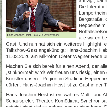
anfragt, dan
Die Literatur I
Lampertheim,
Bergstraße, d
Heppenheim 
Notfallseelso
Hans-Joachim Heist (Foto: ZDF/Willi Weber)
alle waren be
Gast. Und nun hat sich ein weiteres Highlight, e
Talkshow-Gast angekündigt: Hans-Joachim Heis
11.03.2026 am Mikrofon Dieter Wagner Rede u
Machen Sie sich bereit für einen Abend, der all
„stinknormal“ wird! Wir freuen uns riesig, einen d
Künstler unserer Region im Studio in Heppenh
dürfen: Hans-Joachim Heist ist zu Gast in der T
Hans-Joachim Heist ist ein wahres Multi- und Al
Schauspieler, Theater, Komödiant, Synchronisati