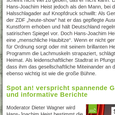
scheint nicht viel zu geben, das er nicht kann.
Hans-Joachim Heist jedoch als den Mann, bei 
Halsschlagader auf Knopfdruck schwillt: Als Ge
der ZDF „heute-show“ hat er das gepflegte Aus
Kunstform erhoben und hält Deutschland regel
satirischen Spiegel vor. Doch Hans-Joachim Heis
eine „menschliche Haubitze“. Wenn er nicht g
für Ordnung sorgt oder mit seinem brillanten He
Programm die Lachmuskeln strapaziert, schlägt 
Heimat. Als leidenschaftlicher Stadtrat in Pfung
dass ihm das gesellschaftliche Miteinander an 
ebenso wichtig ist wie die große Bühne.
Spot an! verspricht spannende 
und informative Berichte
Moderator Dieter Wagner wird
Hans-Joachim Heist bestimmt die